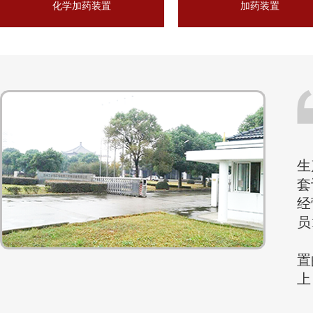
化学加药装置
加药装置
苏
生
套
经
员
公
置
上